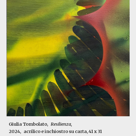
Giulia Tombolato
,
Resilienza
,
202
4
,
acrilico e inchiostro su carta
,
41 x 31