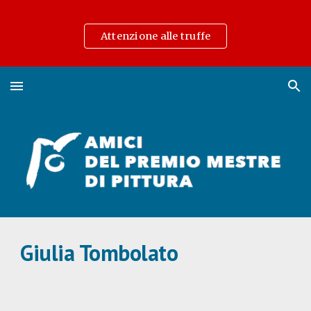
Skip to main content
Skip to navigation
Attenzione alle truffe
Giulia Tombolato