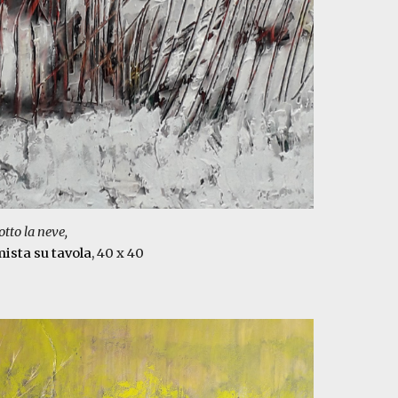
otto la neve,
mist
a su tavola
, 40 x 40