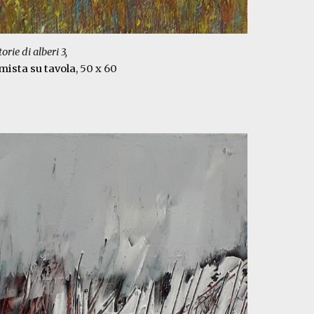
torie di alberi 3,
 mist
a su tavola
, 50 x 60