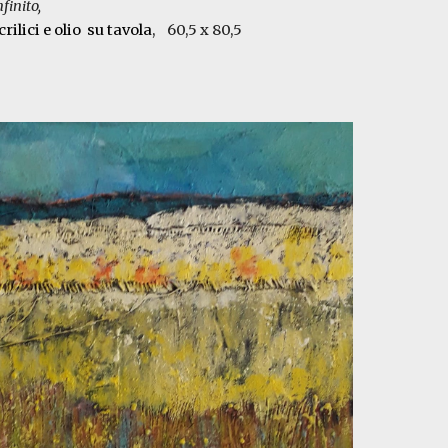
nfinito,
rilici e olio
su tavola
, 60,5 x 80,5