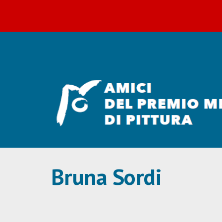
Sk
Bruna Sordi