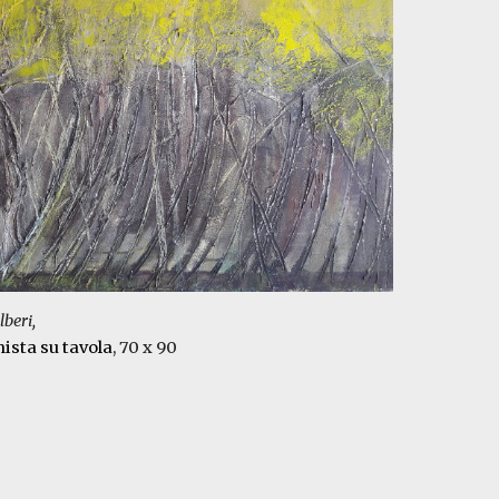
lberi,
mist
a su tavola
, 70 x 90