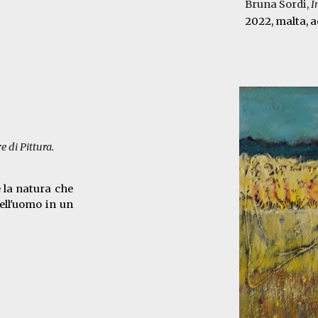
Bruna Sordi,
I
2022,
malta, ac
 di Pittura
.
 la natura che
ell'uomo in un