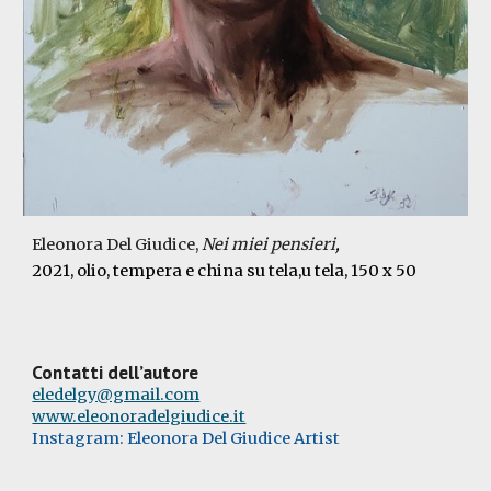
El
eonora Del Giudice,
Nei 
miei pensieri
, 
202
1
, olio, tempera e china su tela,u tela,
 150 x 50
Contatti dell’autore
eledelgy@gmail.com
www.eleonoradelgiudice.it
Instagram: Eleonora Del Giudice Artist