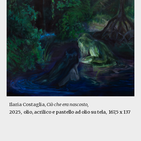
Ilaria Costaglia
,
Ciò che era nascosto
,
202
5
,
olio, acrilico e pastello ad olio su tela
,
167,5 x 137