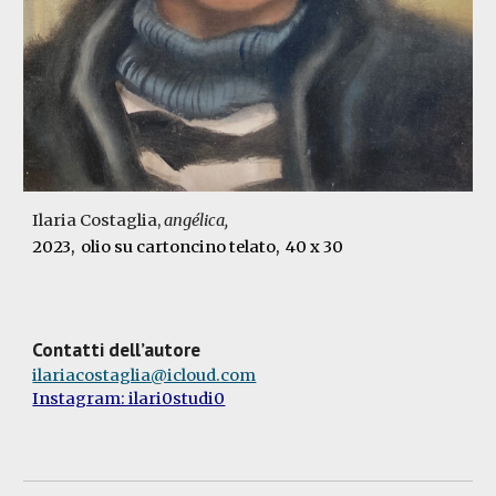
Ilaria Costaglia,
angélica
,
2023
, olio su cartoncino telato
,
40 x 30
Contatti dell’autore
ilariacostaglia@icloud.com
Instagram: ilari0studi0