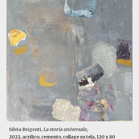
Silvia Brigenti,
L
a storia universale
,
2022
,
acrilico, cemento, collage su tela
,
120 x 80