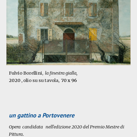
Fulvio Borellini,
la finestra gialla
,
2020
,
olio su su tavola
, 70 x 96
un gattino a Portovenere
Opera
candidata
nell'edizione 20
20
del Premio Mestre di
Pittura
.