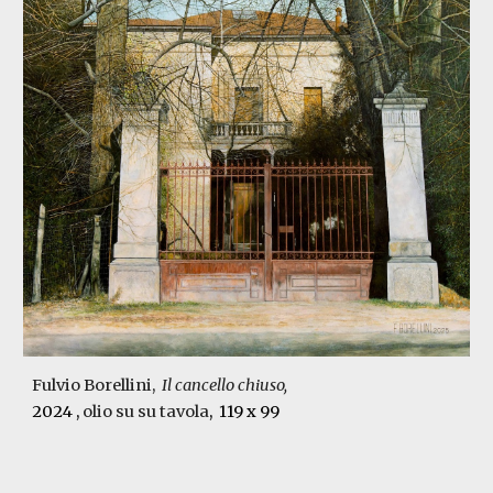
Fulvio Borellini
,
Il cancello chiuso,
2024
,
olio su
su tavola
,
119 x 99